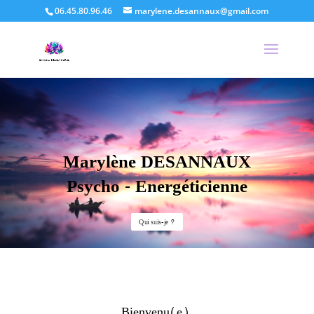
06.45.80.96.46
marylene.desannaux@gmail.com
Marylène DESANNAUX
Psycho - Energéticienne
Qui suis-je ?
Bienvenu(e),